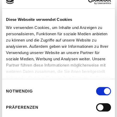
Streitschlichtung
Diese Webseite verwendet Cookies
Wir verwenden Cookies, um Inhalte und Anzeigen zu
Die Europäische Kommission stellt eine Plattform zur Online-
personalisieren, Funktionen für soziale Medien anbieten
zu können und die Zugriffe auf unsere Website zu
Streitbeilegung (OS) bereit:
analysieren. Außerdem geben wir Informationen zu Ihrer
https://ec.europa.eu/consumers/odr. Unsere E-Mail-Adresse
Verwendung unserer Website an unsere Partner für
finden Sie oben im Impressum. Wir sind nicht bereit oder
soziale Medien, Werbung und Analysen weiter. Unsere
verpflichtet, an Streitbeilegungsverfahren vor einer
Partner führen diese Informationen möglicherweise mit
Verbraucherschlichtungsstelle teilzunehmen.
weiteren Daten zusammen, die Sie ihnen bereitgestellt
haben oder die sie im Rahmen Ihrer Nutzung der Dienste
Haftung für Inhalte
gesammelt haben.
Einwilligungsauswahl
NOTWENDIG
Als Diensteanbieter sind wir gemäß § 7 Abs.1 TMG für eigene
Inhalte auf diesen Seiten nach den allgemeinen Gesetzen
PRÄFERENZEN
verantwortlich. Nach §§ 8 bis 10 TMG sind wir als